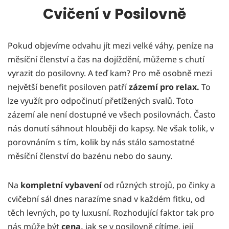
Cvičení v Posilovně
Pokud objevíme odvahu jít mezi velké váhy, peníze na
měsíční členství a čas na dojíždění, můžeme s chutí
vyrazit do posilovny. A teď kam? Pro mě osobně mezi
největší benefit posiloven patří
zázemí pro relax.
To
lze využít pro odpočinutí přetížených svalů. Toto
zázemí ale není dostupné ve všech posilovnách. Často
nás donutí sáhnout hlouběji do kapsy. Ne však tolik, v
porovnáním s tím, kolik by nás stálo samostatné
měsíční členství do bazénu nebo do sauny.
Na
kompletní vybavení
od různých strojů, po činky a
cvičební sál dnes narazíme snad v každém fitku, od
těch levných, po ty luxusní. Rozhodující faktor tak pro
nás může být
cena,
jak se v posilovně cítíme, její