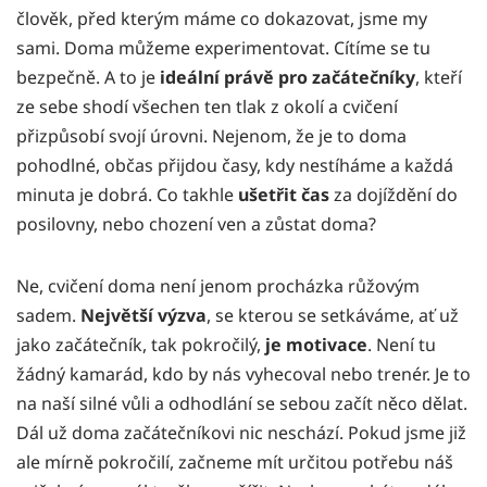
člověk, před kterým máme co dokazovat, jsme my
sami. Doma můžeme experimentovat. Cítíme se tu
bezpečně. A to je
ideální právě pro začátečníky
, kteří
ze sebe shodí všechen ten tlak z okolí a cvičení
přizpůsobí svojí úrovni. Nejenom, že je to doma
pohodlné, občas přijdou časy, kdy nestíháme a každá
minuta je dobrá. Co takhle
ušetřit čas
za dojíždění do
posilovny, nebo chození ven a zůstat doma?
Ne, cvičení doma není jenom procházka růžovým
sadem.
Největší výzva
, se kterou se setkáváme, ať už
jako začátečník, tak pokročilý,
je
motivace
. Není tu
žádný kamarád, kdo by nás vyhecoval nebo trenér. Je to
na naší silné vůli a odhodlání se sebou začít něco dělat.
Dál už doma začátečníkovi nic neschází. Pokud jsme již
ale mírně pokročilí, začneme mít určitou potřebu náš