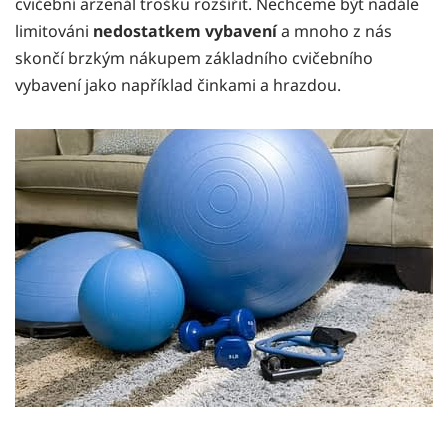
cvičební arzenál trošku rozšířit. Nechceme být nadále
limitováni
nedostatkem vybavení
a mnoho z nás
skončí brzkým nákupem základního cvičebního
vybavení jako například činkami a hrazdou.