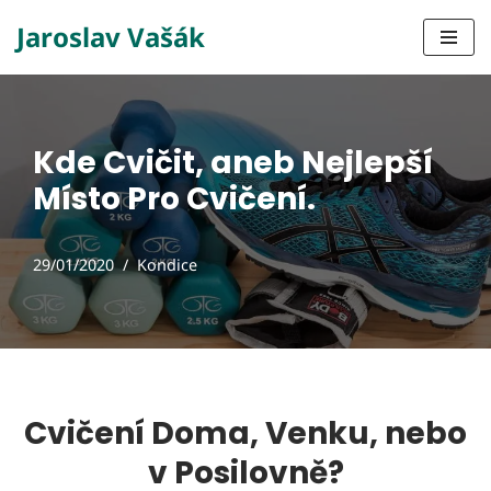
Jaroslav Vašák
Přeskočit
na
obsah
Kde Cvičit, aneb Nejlepší
Místo Pro Cvičení.
29/01/2020
Kondice
Cvičení Doma, Venku, nebo
v Posilovně?