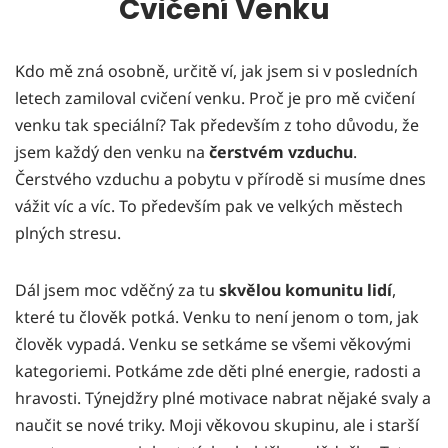
Cvičení Venku
Kdo mě zná osobně, určitě ví, jak jsem si v posledních
letech zamiloval cvičení venku. Proč je pro mě cvičení
venku tak speciální? Tak především z toho důvodu, že
jsem každý den venku na
čerstvém vzduchu
.
Čerstvého vzduchu a pobytu v přírodě si musíme dnes
vážit víc a víc. To především pak ve velkých městech
plných stresu.
Dál jsem moc vděčný za tu
skvělou komunitu lidí
,
které tu člověk potká. Venku to není jenom o tom, jak
člověk vypadá. Venku se setkáme se všemi věkovými
kategoriemi. Potkáme zde děti plné energie, radosti a
hravosti. Týnejdžry plné motivace nabrat nějaké svaly a
naučit se nové triky. Moji věkovou skupinu, ale i starší