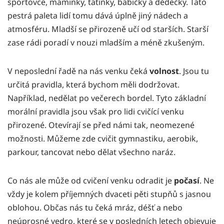
sportovce, maminky, tatínky, babičky a dědečky. Tato
pestrá paleta lidí tomu dává úplně jiný nádech a
atmosféru. Mladší se přirozeně učí od starších. Starší
zase rádi poradí v nouzi mladším a méně zkušeným.
V neposlední řadě na nás venku čeká
volnost
. Jsou tu
určitá pravidla, která bychom měli dodržovat.
Například, nedělat po večerech bordel. Tyto základní
morální pravidla jsou však pro lidi cvičící venku
přirozené. Otevírají se před námi tak, neomezené
možnosti. Můžeme zde cvičit gymnastiku, aerobik,
parkour, tancovat nebo dělat všechno naráz.
Co nás ale může od cvičení venku odradit je
počasí
. Ne
vždy je kolem příjemných dvaceti pěti stupňů s jasnou
oblohou. Občas nás tu čeká mráz, déšť a nebo
neúprosné vedro, které se v posledních letech objevuje