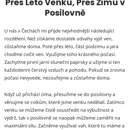
Přes Léto Venku, Přes Zimu v
Posilovně
U nás v Čechách mi přijde nejvhodnější následující
rozdělení. Než získáme dostatek odvahy vyjít ven,
zůstaňme doma. Poté přes léto, část podzimu a jara
choďme cvičit ven. Využijme toho krásného počasí.
Zachyťme první jarní sluneční paprsky a užijme si ten
každodenní čerstvý vzduch a pohodu. Pokud se zrovna
počasí nevyvede, nezoufejme a zůstaňme doma.
Když už přichází zima, přesuňme se do posilovny a
věnujme se cvikům, které jsme venku nedělali. Zatímco
venku se můžeme čistě soustředit na výbušnost a
výdrž, tak v posilovně se naopak můžeme zaměřit na
maximální sílu. Začněme využívat vah, které tu máme a