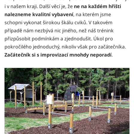
i v našem kraji. Další věcí je, že
ne na každém hřišti
nalezneme kvalitní vybavení
, na kterém jsme
schopni vykonat širokou škálu cviků. V takovém
případě nám nezbývá nic jiného, než náš trénink
přizpůsobit podmínkám a zjednodušit. Úkol pro
pokročilého jednoduchý, nikoliv však pro začátečníka.
Začátečník si s improvizací mnohdy neporadí
.